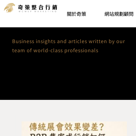
關於奇策
網站規劃顧問
INSIGHTS
Business insights and articles written by our
team of world-class professionals