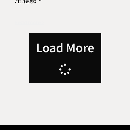
用體驗。
Read more >
Load More