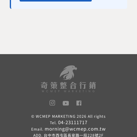
© WCMEP MARKETING
2026 All rights
04-23111717
Tel.
morning@wcmep.com.tw
Email.
ADD. 台中市西屯區長安路一段228號2F