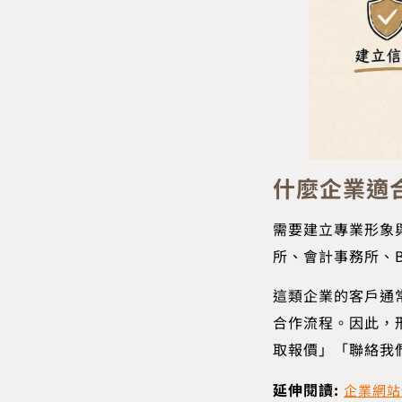
什麼企業適
需要建立專業形象
所、會計事務所、
這類企業的客戶通
合作流程。因此，
取報價」「聯絡我
延伸閱讀:
企業網站