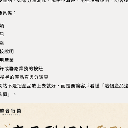
多產品，如果分類混亂、規格不清楚、用途沒有說明，訪客
要具備：
類
訊
途
較說明
用產業
錄或聯絡業務的按鈕
le 搜尋的產品頁與分類頁
網站不是把產品放上去就好，而是要讓客戶看懂「這個產品
詢價」。