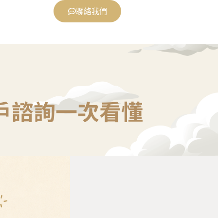
聯絡我們
戶諮詢一次看懂