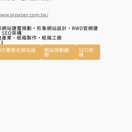
/www.jnpaper.com.tw/
業網站建置規劃‧形象網站設計‧RWD官網建
‧SEO架構
統產業‧紙箱製作‧紙箱工廠
23
WD響應式網站設
網站規劃顧
SEO架
問
構