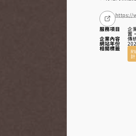
https:/
服務項目
企
置
企業內容
傳
網站年份
20
相關標籤
R
計