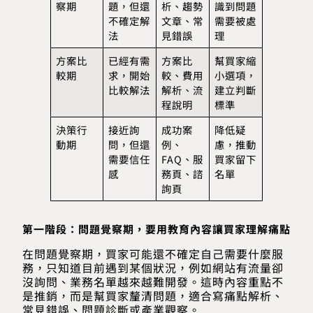
察期
題，但還
析、趨勢
識到問題
不確定解
文章、常
需要被處
法
見錯誤
理
方案比
已經有需
方案比
幫買家縮
較期
求，開始
較、費用
小選項，
比較解法
解析、流
建立判斷
程說明
標準
決策行
接近詢
成功案
降低疑
動期
問，但還
例、
慮，推動
需要信任
FAQ、服
買家留下
感
務頁、諮
名單
詢頁
第一階段：問題覺察期，要用教育內容讓買家理解痛點
在問題覺察期，買家可能還不確定自己需要什麼服
務，只知道目前遇到某個狀況，例如網站有流量卻
沒詢問、業務名單越來越難開發。這時內容重點不
是推銷，而是幫買家釐清問題，適合寫痛點解析、
常見錯誤、問題診斷或產業觀察。