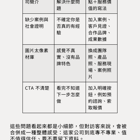
司簡介
解決什麼問
點＋服務價
題
值的寫法
缺少案例與
不確定你是
加入案例、
社會證明
否真的有經
客戶見證、
驗
合作品牌、
成果數據
圖片太像素
感覺不真
換成團隊
材庫
實、沒有品
照、產品
牌特色
照、服務現
場、案例照
片
CTA 不清楚
看完不知道
加入明確按
下一步怎麼
鈕，例如預
做
約諮詢、索
取報價
這些問題看起來都是小細節，但對訪客來說，會被
合併成一種整體感受：這家公司到底專不專業、值
不值得信任、要不要留下資料。